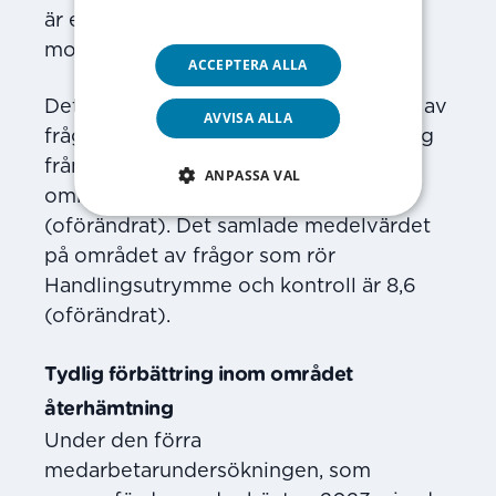
integritetspolicy
är en av nyckelfaktorerna till ökad
motivation och engagemang i arbetet.
ACCEPTERA ALLA
Det samlade medelvärdet på området av
AVVISA ALLA
frågor som rör Ledarskap är 8,2 (ökning
från 8,1). Det samlade medelvärdet på
ANPASSA VAL
området av frågor som rör Stöd är 8,6
(oförändrat). Det samlade medelvärdet
på området av frågor som rör
Handlingsutrymme och kontroll är 8,6
(oförändrat).
Tydlig förbättring inom området
återhämtning
Under den förra
medarbetarundersökningen, som