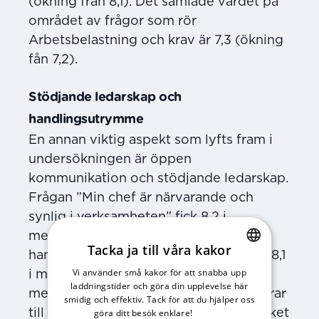
(ökning från 8,1). Det samlade värdet på
området av frågor som rör
Arbetsbelastning och krav är 7,3 (ökning
fån 7,2).
Stödjande ledarskap och
handlingsutrymme
En annan viktig aspekt som lyfts fram i
undersökningen är öppen
kommunikation och stödjande ledarskap.
Frågan ”Min chef är närvarande och
synlig i verksamheten” fick 8,2 i
medelvärde och frågan ”Min chef
Tacka ja till våra kakor
hanterar konflikter på ett bra sätt” fick 8,1
Vi använder små kakor för att snabba upp
SWEDISH
i medelvärde. Dessutom upplever
laddningstider och göra din upplevelse här
medarbetarna att deras chef uppmuntrar
ENGLISH
smidig och effektiv. Tack för att du hjälper oss
till delaktighet och ger betyget 8,3, vilket
göra ditt besök enklare!
Läs vår