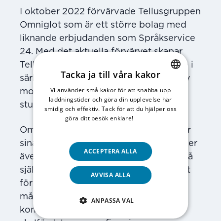
I oktober 2022 förvärvade Tellusgruppen
Omniglot som är ett större bolag med
liknande erbjudanden som Språkservice
24. Med det aktuella förvärvet skapar
Tellusgruppen en särställning som den i
Tacka ja till våra kakor
särklass största privata leverantören av
Vi använder små kakor för att snabba upp
SWEDISH
modersmålsundervisning och
laddningstider och göra din upplevelse här
studiehandledning i Sverige.
ENGLISH
smidig och effektiv. Tack för att du hjälper oss
göra ditt besök enklare!
Läs vår
integritetspolicy
Omniglot och Språkservice 24 behåller
sina respektive varumärken och kommer
ACCEPTERA ALLA
även i fortsättningen att arbeta som två
självständiga bolag. Detta är angeläget
AVVISA ALLA
för att kunna erbjuda marknaden en
mångfald inom området. Bolagen
ANPASSA VAL
kommer dock dra fördel av