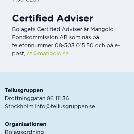
Certified Adviser
Bolagets Certified Adviser är Mangold
Fondkommission AB som nås på
telefonnummer 08-503 015 50 och på e-
post,
ca@mangold.se
.
Sidfot
Tellusgruppen
Drottninggatan 86 111 36
Stockholm
info@tellusgruppen.se
Organisationen
Bolagsordning