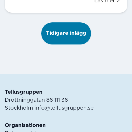
Läs mer >
Tidigare inlägg
Sidfot
Tellusgruppen
Drottninggatan 86 111 36
Stockholm
info@tellusgruppen.se
Organisationen