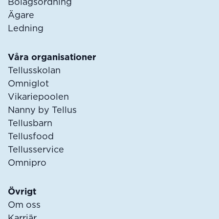
Bolagsordning
Ägare
Ledning
Våra organisationer
Tellusskolan
Omniglot
Vikariepoolen
Nanny by Tellus
Tellusbarn
Tellusfood
Tellusservice
Omnipro
Övrigt
Om oss
Karriär