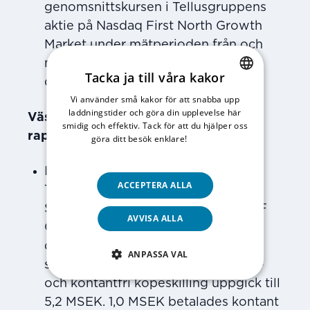
genomsnittskursen i Tellusgruppens
aktie på Nasdaq First North Growth
Market under mätperioden från och
med den 24 april 2024 till och med
Tacka ja till våra kakor
den 8 maj 2024.
Vi använder små kakor för att snabba upp
SWEDISH
laddningstider och göra din upplevelse här
Väsentliga händelser efter
ENGLISH
smidig och effektiv. Tack för att du hjälper oss
rapportperiodens utgång
göra ditt besök enklare!
Läs vår
integritetspolicy
I början på april förvärvade
ACCEPTERA ALLA
Tellusgruppen Matomsorg i
Stockholm AB, via dotterbolaget TF
AVVISA ALLA
Catering AB. Matomsorg lagar och
distribuerar mat till förskolor och
ANPASSA VAL
skolor i Stockholmsområdet. Skuld-
och kontantfri köpeskilling uppgick till
5,2 MSEK. 1,0 MSEK betalades kontant