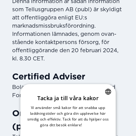
Denna information är sådan information
som Tellusgruppen AB (publ) är skyldigt
att offent­liggöra enligt EU:s
marknadsmissbruksförordning.
Informationen lämnades, genom ovan­
stående kontaktpersons försorg, för
offentliggörande den 20 februari 2024,
kl. 8.30 CET.
Certified Adviser
Bolagets Certified Adviser är Mangold
Fondkommission AB.
Tacka ja till våra kakor
Vi använder små kakor för att snabba upp
SWEDISH
Om Tellusgruppen AB
laddningstider och göra din upplevelse här
ENGLISH
smidig och effektiv. Tack för att du hjälper oss
göra ditt besök enklare!
Läs vår
(publ)
integritetspolicy