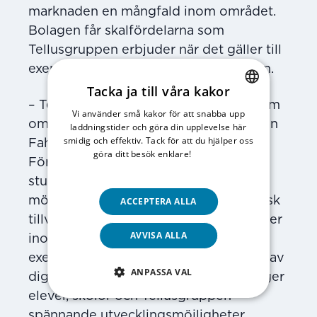
marknaden en mångfald inom området.
Bolagen får skalfördelarna som
Tellusgruppen erbjuder när det gäller till
exempel utveckling och administration.
Tacka ja till våra kakor
– Tellusgruppen fortsätter att växa inom
Vi använder små kakor för att snabba upp
SWEDISH
området utbildningstjänster, säger Bijan
laddningstider och göra din upplevelse här
ENGLISH
smidig och effektiv. Tack för att du hjälper oss
Fahimi som är vd för Tellusgruppen.
göra ditt besök enklare!
Läs vår
Förutom modersmål och
integritetspolicy
studiehandledning ser vi stora
möjligheter att, via förvärv och organisk
ACCEPTERA ALLA
tillväxt, kunna addera ytterligare tjänster
AVVISA ALLA
inom detta nya verksamhetsben. Till
exempel kan man addera större inslag av
ANPASSA VAL
digitala lösningar inom området som ger
elever, skolor och Tellusgruppen
spännande utvecklingsmöjligheter.