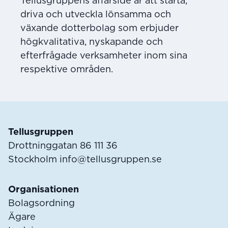
Tellusgruppens affärsidé är att starta,
driva och utveckla lönsamma och
växande dotterbolag som erbjuder
högkvalitativa, nyskapande och
efterfrågade verksamheter inom sina
respektive områden.
Sidfot
Tellusgruppen
Drottninggatan 86 111 36
Stockholm
info@tellusgruppen.se
Organisationen
Bolagsordning
Ägare