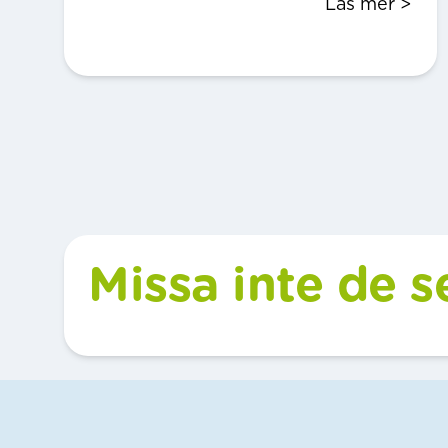
Läs mer >
Missa inte de 
Sidfot