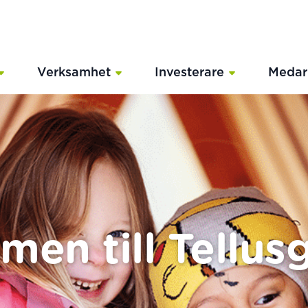
Verksamhet
Investerare
Medar
en till Tellu