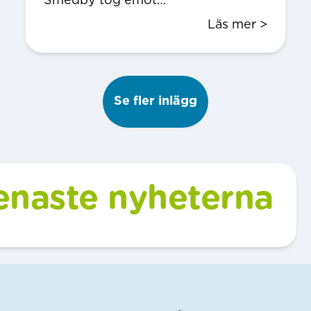
Smedby tog emot…
Läs mer >
Se fler inlägg
senaste nyheterna