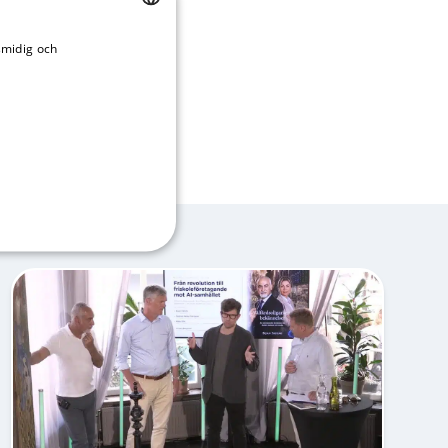
smidig och
SWEDISH
licy
ENGLISH