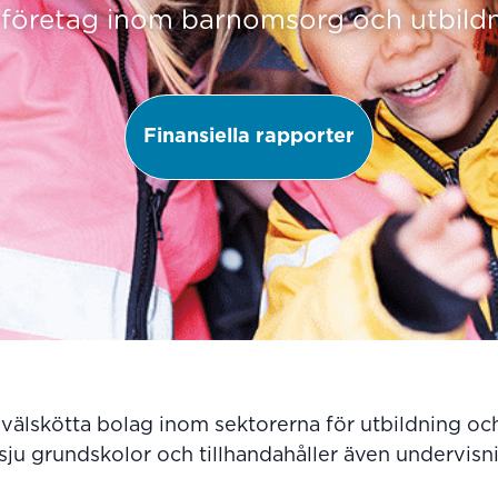
 företag inom barnomsorg och utbild
Finansiella rapporter
 välskötta bolag inom sektorerna för utbildning o
sju grundskolor och tillhandahåller även undervisn