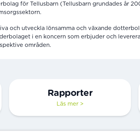
bolag för Tellusbarn (Tellusbarn grundades år 200
msorgssektorn.
, driva och utveckla lönsamma och växande dotterb
oderbolaget i en koncern som erbjuder och leverer
espektive områden.
Rapporter
Läs mer >