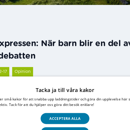
Expressen: När barn blir en del 
 debatten
2-17
Opinion
Tacka ja till våra kakor
kel i Expressen lyfter Anders Ygeman frågor om bar
er små kakor för att snabba upp laddningstider och göra din upplevelse här 
ing. Artikeln innehåller påståenden som saknar sa
ektiv. Tack för att du hjälper oss göra ditt besök enklare!
Läs vår integritetspo
enkla en komplex verklighet där barn reduceras till 
ACCEPTERA ALLA