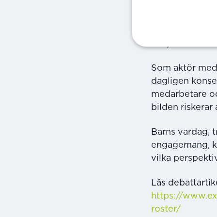
Tellusgruppens 
repliken bemöte
användas för at
förtjänar en me
Som aktör med 
dagligen konse
medarbetare och
bilden riskerar 
Barns vardag, t
engagemang, kän
vilka perspektiv
Läs debattartik
https://www.ex
roster/