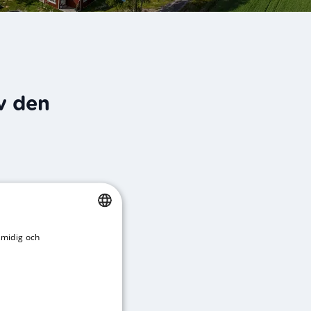
av den
n, skola och
smidig och
SWEDISH
klig grund och
licy
ENGLISH
politiska