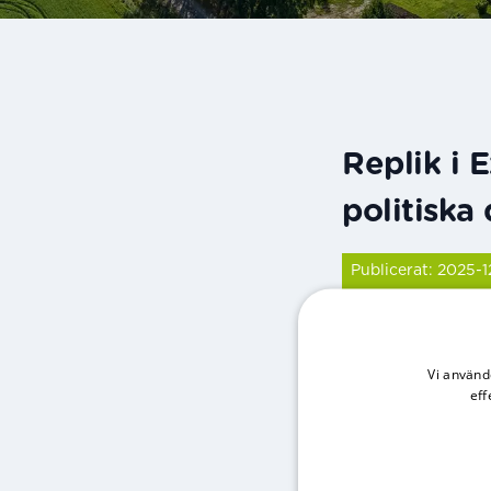
Replik i 
politiska
Publicerat: 2025-1
I en debattarti
Vi använd
samhällsutveckl
eff
riskerar att för
verktyg.