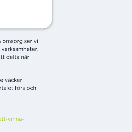
Expressen
.
I
 barn inte ska
och utbildning
h omsorg ser vi
 verksamheter,
tt delta när
De väcker
talet förs och
tt-vinna-