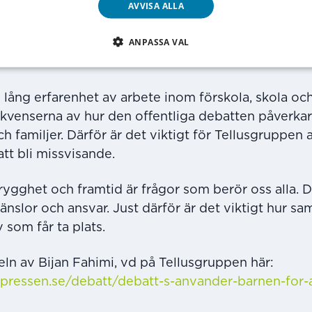
AVVISA ALLA
vd Bijan Fahimi har därför publicerat en
replik i 
r vi de osakliga påståendena och tydliggör varför
ANPASSA VAL
t vinna politiska poänger. Barns vardag, trygghet 
r ansvarsfull och faktabaserad debatt.
lång erfarenhet av arbete inom förskola, skola oc
kvenserna av hur den offentliga debatten påverkar
 familjer. Därför är det viktigt för Tellusgruppen a
att bli missvisande.
rygghet och framtid är frågor som berör oss alla. 
slor och ansvar. Just därför är det viktigt hur sam
 som får ta plats.
eln av Bijan Fahimi, vd på Tellusgruppen här:
pressen.se/debatt/debatt-s-anvander-barnen-for-a