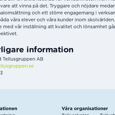
ivare att vinna på det. Tryggare och nöjdare meda
nalomsättning och ett större engagemang i verksam
båda våra elever och våra kunder inom skolvärlden
nje med vår inställning att kvalitet och lönsamhet gå
ektivet.
rligare information
vd Tellusgruppen AB
ellusgruppen.se
53
ationen
Våra organisationer