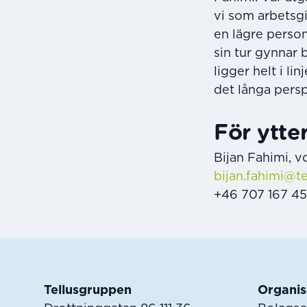
vi som arbetsg
en lägre perso
sin tur gynnar 
ligger helt i li
det långa persp
För ytte
Bijan Fahimi, 
bijan.fahimi@t
+46 707 167 4
Sidfot
Tellusgruppen
Organis