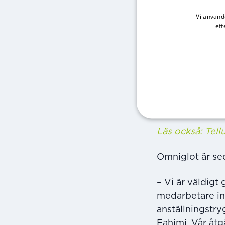
process för att
mellan Almega 
Vi använd
eff
Avtalet berör 1
för Omniglots 
– Med detta avt
trygghetsförsäk
Bergström som 
Läs också: Tell
Omniglot är se
– Vi är väldigt
medarbetare in
anställningstry
Fahimi. Vår åt