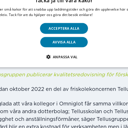
Tacka ja till våra kakor
 ansluta de lärare som arbetar på Omniglot till frisk
och Sveriges Lärare samt Vision.
er små kakor för att snabba upp laddningstider och göra din upplevelse här 
ektiv. Tack för att du hjälper oss göra ditt besök enklare!
Läs vår integritetspo
86 modersmålslärare och innebär förbättrade anstäl
ACCEPTERA ALLA
medarbetare.
AVVISA ALLA
al får våra lärare bland annat tjänstepension, bättr
ring och förmånligare sjuk- och föräldraersättnin
ANPASSA VAL
är vd för Omniglot.
usgruppen publicerar kvalitetsredovisning för förs
dan oktober 2022 en del av friskolekoncernen Tel
 glada att våra kollegor i Omniglot får samma villko
om våra andra dotterbolag; Tellusskolan och Tellu
gghet och anställningsförmåner, säger Tellusgrupp
gärd blir en extra kostnad för verksamheten men i