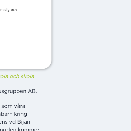
oleavtalet
smidig och
SWEDISH
licy
ENGLISH
lningsvillkor
e
g, säger Johan
kola och skola
lusgruppen AB.
r som våra
sbarn kring
ens vd Bijan
 längden kommer