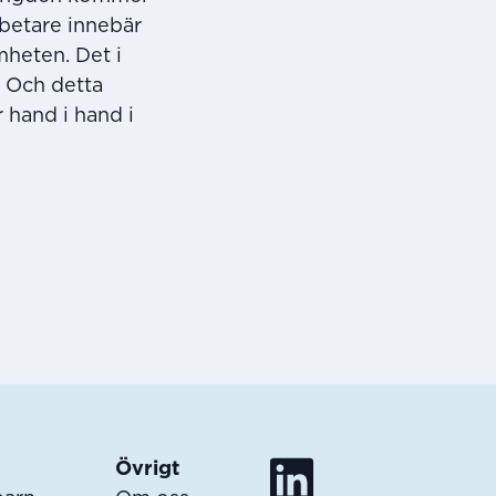
rbetare innebär
heten. Det i
. Och detta
r hand i hand i
Övrigt