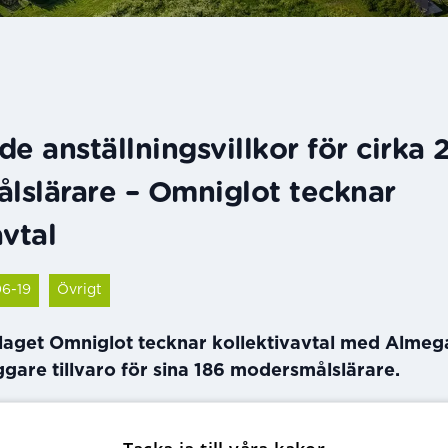
de anställningsvillkor för cirka
lslärare – Omniglot tecknar
avtal
06-19
Övrigt
aget Omniglot tecknar kollektivavtal med Almeg
gare tillvaro för sina 186 modersmålslärare.
AB förvärvade Omniglot i höstas och har sedan des