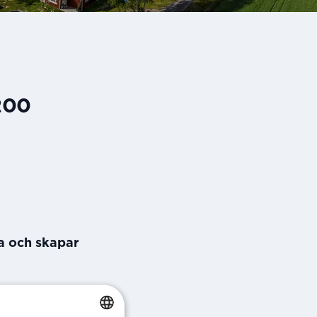
 200
a och skapar
s drivit en