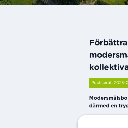
Förbättra
modersmå
kollektiv
Publicerat: 2023-
Modersmålsbol
därmed en tryg
Tellusgruppen 