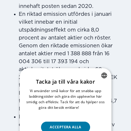
innehaft posten sedan 2020.
En riktad emission utfördes i januari
vilket innebar en initial
utspädningseffekt om cirka 8,0
procent av antalet aktier och röster.
Genom den riktade emissionen ökar
antalet aktier med 1 388 888 från 16
004 306 till 17 393 194 och
aktiekapitalet ökar med cirka 69
222,20 SEK från cirka 797 654,82 SEK
Tacka ja till våra kakor
till cirka 866 877,02 SEK.
Vi använder små kakor för att snabba upp
SWEDISH
Emissionslikviden efter
laddningstider och göra din upplevelse här
ENGLISH
transaktionsavgifter utföll till cirka 6,7
smidig och effektiv. Tack för att du hjälper oss
göra ditt besök enklare!
Läs vår
MSEK.
integritetspolicy
I samband med den riktade
emissionen, utfördes TO-emission av
ACCEPTERA ALLA