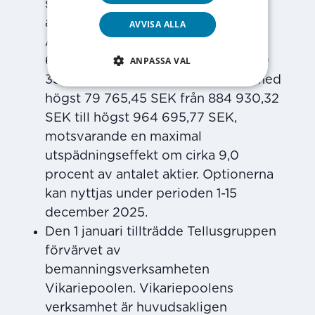
serie TO3. Den blev fulltecknad och
avslutades den 22 januari 2025.
AVVISA ALLA
Antalet aktier ökar då med högst 1
ANPASSA VAL
600 430 från 17 755 419 aktier till 19
355 849 aktier och aktiekapitalet med
högst 79 765,45 SEK från 884 930,32
SEK till högst 964 695,77 SEK,
motsvarande en maximal
utspädningseffekt om cirka 9,0
procent av antalet aktier. Optionerna
kan nyttjas under perioden 1-15
december 2025.
Den 1 januari tillträdde Tellusgruppen
förvärvet av
bemanningsverksamheten
Vikariepoolen. Vikariepoolens
verksamhet är huvudsakligen