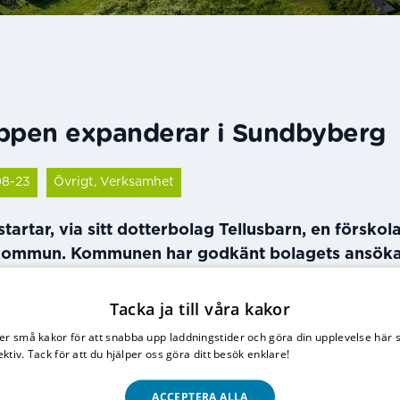
uppen expanderar i Sundbyberg
08-23
Övrigt, Verksamhet
tartar, via sitt dotterbolag Tellusbarn, en förskola
ommun. Kommunen har godkänt bolagets ansökan
örskola i Ursvik under hösten. Därmed har Tellusg
erksamheter i sammanlagt tolv kommuner.
Tacka ja till våra kakor
er små kakor för att snabba upp laddningstider och göra din upplevelse här 
iver i nuläget 27 förskolor i sammanlagt tio kommun
ektiv. Tack för att du hjälper oss göra ditt besök enklare!
Läs vår integritetspo
d för Tellusgruppen. Vi är väldigt glada över att 
om blir vår elfte kommun. Inräknat skolverksamhet
ACCEPTERA ALLA