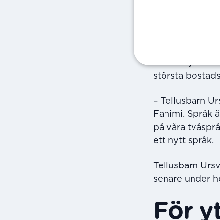
verksamhet i t
län.
Tellusbarn Ursv
flerfamiljshus 
största bostads
– Tellusbarn Ur
Fahimi. Språk ä
på våra tvåsprå
ett nytt språk.
Tellusbarn Ursv
senare under h
För y