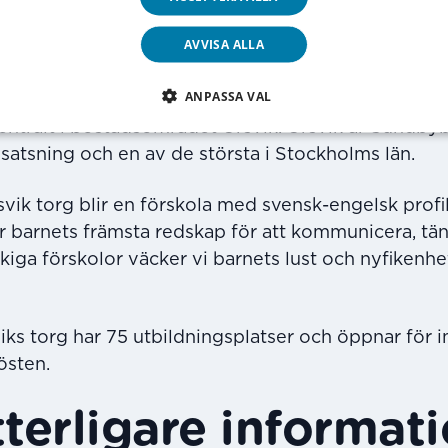
olv kommuner i Stockholms län, Uppsala län och Ö
AVVISA ALLA
ANPASSA VAL
iks torg är helt nybyggd och ligger i bottenvåningen
centralt i bostadsområdet Ursvik. Ursvik är Sundbyb
satsning och en av de största i Stockholms län.
svik torg blir en förskola med svensk-engelsk profil
r barnets främsta redskap för att kommunicera, tän
kiga förskolor väcker vi barnets lust och nyfikenhet 
iks torg har 75 utbildningsplatser och öppnar för 
östen.
tterligare informat