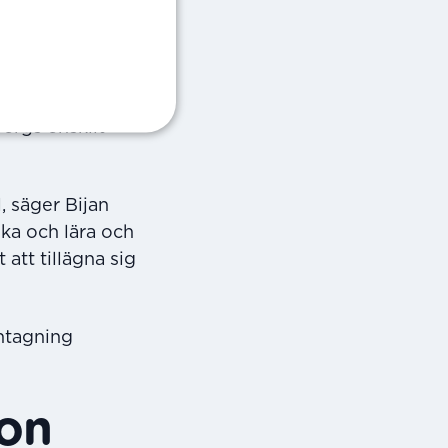
stergötlands
 till ett
ergs enskilt
, säger Bijan
ka och lära och
att tillägna sig
intagning
ion